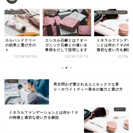
・コスメ・スキンケア
エシカル
美容・コスメ・スキンケア
タニカルハンドクリー
エシカル石鹸とは？オー
ミネラルファンデー
：その効果と選び方の
ガニック石鹸との違いを
ンとは何か？その特
イント
事例をだして説明します
適切な使い方を解説
2023年5月20日
2021年12月17日
2023年6
男女問わず愛されるユニセックスな香
り！ホワイトティー香水の魅力と選び方
ミネラルファンデーションとは何か？そ
の特徴と適切な使い方を解説