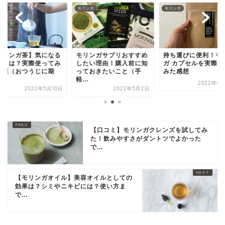
ンガ
モリンガ
モリンガ
モリンガ茶】気になる
モリンガサプリおすすめ
持ち運びに便利！モ
コミは？実際使ってみ
したい理由！購入前に知
ガ カプセルを実際使
感想（おつうじに期
っておきたいこと（手
みた感想
.
軽...
2022年8月
2022年5月10日
2022年5月2日
【口コミ】モリンガクレンズを試してみ
た！飲みやすさがダントツでよかった
で...
【モリンガオイル】美容オイルとしての
効果は？シミやニキビには？使い方ま
で...