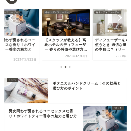
・ディフューザー
香水・ディフューザー
香水・ディフューザー
女問わず愛されるユニ
【スタッフが教える】高
ディフューザーを８
ックスな香り！ホワイ
級ホテルのディフューザ
使うとき 適切な量は
ティー香水の魅力と
ー 香りの特徴や選び方...
の本数は？（リードと.
.
2021年12月3日
2021年1
2023年5月22日
ボタニカルハンドクリーム：その効果と
選び方のポイント
男女問わず愛されるユニセックスな香
り！ホワイトティー香水の魅力と選び方