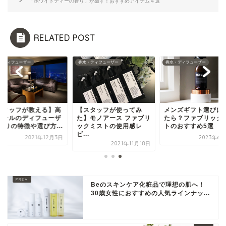
「ホワイトティーの香り」が癒す！おすすめアイテム４選
RELATED POST
・ディフューザー
香水・ディフューザー
香水・ディフューザー
スタッフが教える】高
【スタッフが使ってみ
メンズギフト選びに
ホテルのディフューザ
た】モノアース ファブリ
たら？ファブリック
香りの特徴や選び方...
ックミストの使用感レ
トのおすすめ5選
ビ...
2021年12月3日
2023年6月
2021年11月18日
Beのスキンケア化粧品で理想の肌へ！
30歳女性におすすめの人気ラインナッ...